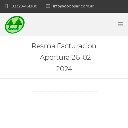
03329-431300
info@coopser.com.ar
INICIO
Resma Facturacion
– Apertura 26-02-
COOPERATIVA
2024
ADMINISTRACIÓN
NECROLOGICAS
NOTICIAS
CONTACTO
SANATORIO COOPSER