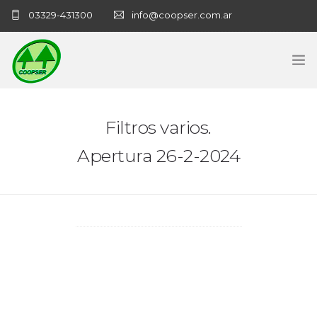
03329-431300
info@coopser.com.ar
INICIO
Filtros varios.
COOPERATIVA
Apertura 26-2-2024
ADMINISTRACIÓN
NECROLOGICAS
NOTICIAS
CONTACTO
SANATORIO COOPSER