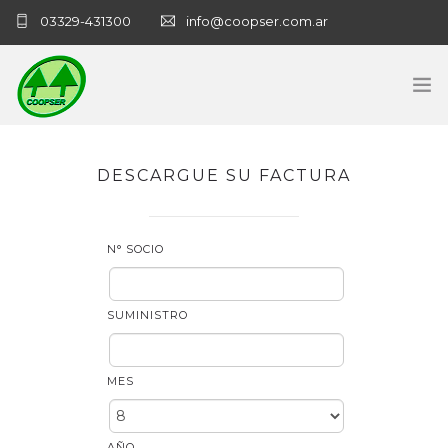
03329-431300
info@coopser.com.ar
INICIO
DESCARGUE SU FACTURA
COOPERATIVA
ADMINISTRACIÓN
N° SOCIO
NECROLOGICAS
SUMINISTRO
NOTICIAS
CONTACTO
MES
SANATORIO COOPSER
AÑO