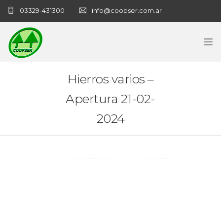
03329-431300
info@coopser.com.ar
INICIO
Hierros varios –
Apertura 21-02-
COOPERATIVA
2024
ADMINISTRACIÓN
NECROLOGICAS
NOTICIAS
CONTACTO
SANATORIO COOPSER