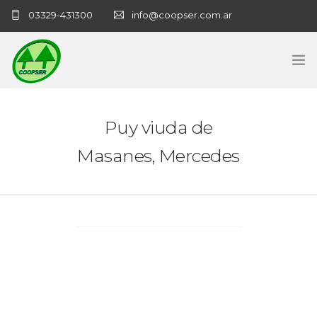
03329-431300
info@coopser.com.ar
INICIO
Puy viuda de
COOPERATIVA
Masanes, Mercedes
ADMINISTRACIÓN
NECROLOGICAS
NOTICIAS
CONTACTO
SANATORIO COOPSER