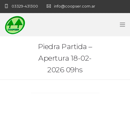
03329-431300
info@coopser.com.ar
INICIO
Piedra Partida –
Apertura 18-02-
COOPERATIVA
2026 09hs
ADMINISTRACIÓN
NECROLOGICAS
NOTICIAS
CONTACTO
SANATORIO COOPSER