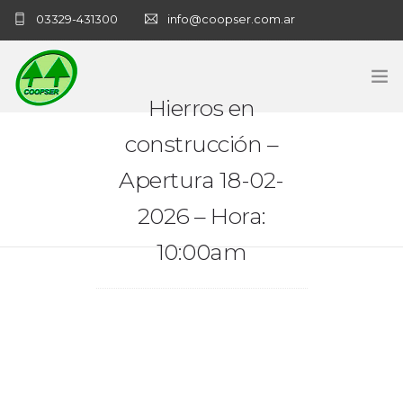
03329-431300
info@coopser.com.ar
Hierros en
INICIO
construcción –
Apertura 18-02-
COOPERATIVA
2026 – Hora:
ADMINISTRACIÓN
10:00am
NECROLOGICAS
NOTICIAS
CONTACTO
SANATORIO COOPSER