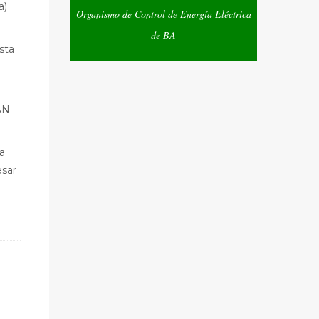
a)
Organismo de Control de Energía Eléctrica
de BA
sta
SAN
 a
esar