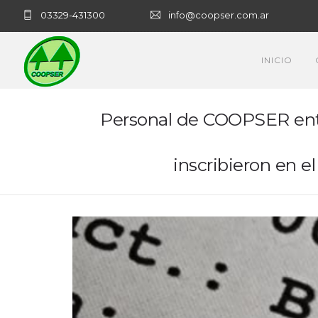
03329-431300
info@coopser.com.ar
INICIO
Personal de COOPSER entr
inscribieron en e