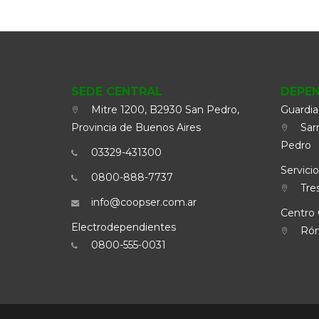
SEDE CENTRAL
DEPE
Mitre 1200, B2930 San Pedro,
Guardia
Provincia de Buenos Aires
Sarm
Pedro
03329-431300
Servicio
0800-888-7737
Tres
info@coopser.com.ar
Centro 
Electrodependientes
Rómu
0800-555-0031