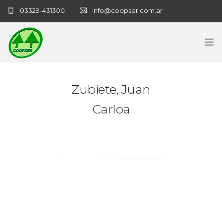
03329-431300
info@coopser.com.ar
INICIO
Zubiete, Juan
COOPERATIVA
Carloa
ADMINISTRACIÓN
NECROLOGICAS
NOTICIAS
CONTACTO
SANATORIO COOPSER