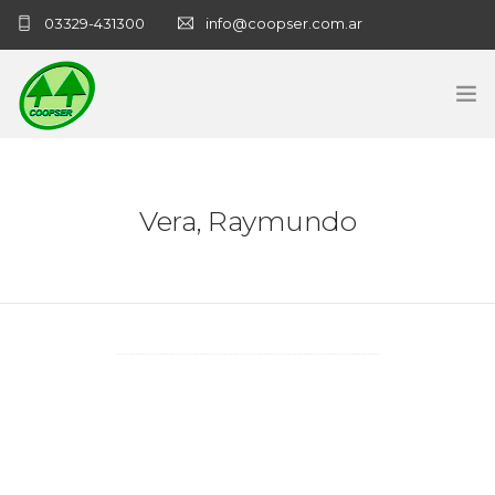
03329-431300
info@coopser.com.ar
INICIO
Vera, Raymundo
COOPERATIVA
ADMINISTRACIÓN
NECROLOGICAS
NOTICIAS
CONTACTO
SANATORIO COOPSER