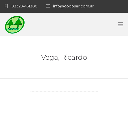
03329-431300
info@coopser.com.ar
INICIO
Vega, Ricardo
COOPERATIVA
ADMINISTRACIÓN
NECROLOGICAS
NOTICIAS
CONTACTO
SANATORIO COOPSER