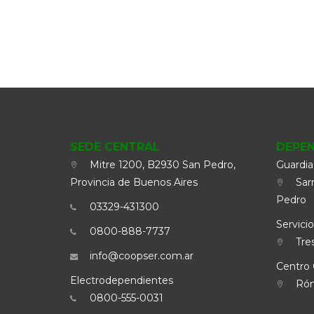
SEDE CENTRAL
DEPE
Mitre 1200, B2930 San Pedro,
Guardia
Provincia de Buenos Aires
Sarm
Pedro
03329-431300
Servicio
0800-888-7737
Tres
info@coopser.com.ar
Centro 
Electrodependientes
Rómu
0800-555-0031