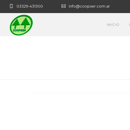
03329-431300
info@coopser.com.ar
INICIO