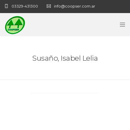
03329-431300
info@coopser.com.ar
INICIO
Susaño, Isabel Lelia
COOPERATIVA
ADMINISTRACIÓN
NECROLOGICAS
NOTICIAS
CONTACTO
SANATORIO COOPSER