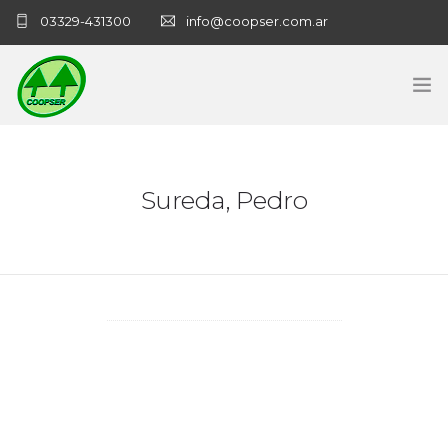
03329-431300
info@coopser.com.ar
INICIO
Sureda, Pedro
COOPERATIVA
ADMINISTRACIÓN
NECROLOGICAS
NOTICIAS
CONTACTO
SANATORIO COOPSER