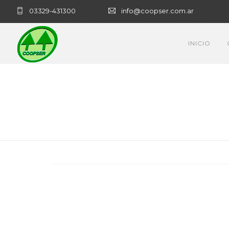
03329-431300
info@coopser.com.ar
INICIO