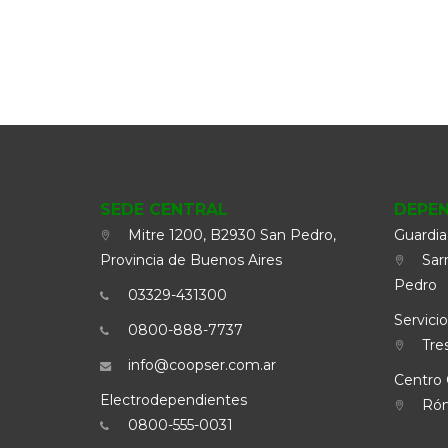
SEDE CENTRAL
DEPE
Mitre 1200, B2930 San Pedro,
Guardia
Provincia de Buenos Aires
Sarm
Pedro
03329-431300
Servicio
0800-888-7737
Tres
info@coopser.com.ar
Centro 
Electrodependientes
Rómu
0800-555-0031