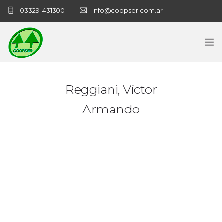
03329-431300
info@coopser.com.ar
INICIO
Reggiani, Víctor
COOPERATIVA
Armando
ADMINISTRACIÓN
NECROLOGICAS
NOTICIAS
CONTACTO
SANATORIO COOPSER