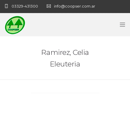
03329-431300
info@coopser.com.ar
INICIO
Ramirez, Celia
COOPERATIVA
Eleuteria
ADMINISTRACIÓN
NECROLOGICAS
NOTICIAS
CONTACTO
SANATORIO COOPSER