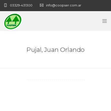
03329-431300
info@coopser.com.ar
INICIO
Pujal, Juan Orlando
COOPERATIVA
ADMINISTRACIÓN
NECROLOGICAS
NOTICIAS
CONTACTO
SANATORIO COOPSER