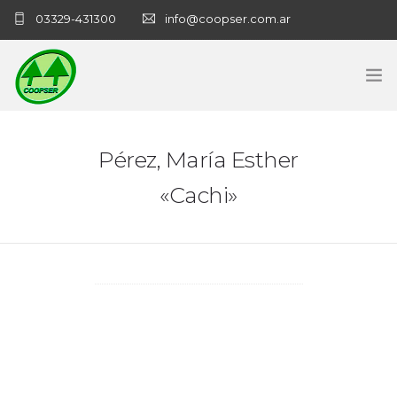
03329-431300
info@coopser.com.ar
INICIO
Pérez, María Esther
COOPERATIVA
«Cachi»
ADMINISTRACIÓN
NECROLOGICAS
NOTICIAS
CONTACTO
SANATORIO COOPSER