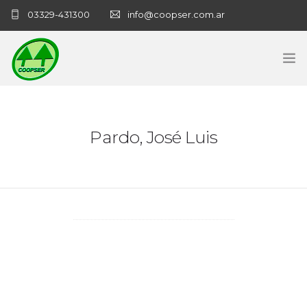
03329-431300
info@coopser.com.ar
INICIO
Pardo, José Luis
COOPERATIVA
ADMINISTRACIÓN
NECROLOGICAS
NOTICIAS
CONTACTO
SANATORIO COOPSER