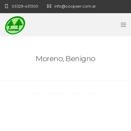
03329-431300
info@coopser.com.ar
INICIO
Moreno, Benigno
COOPERATIVA
ADMINISTRACIÓN
NECROLOGICAS
NOTICIAS
CONTACTO
SANATORIO COOPSER