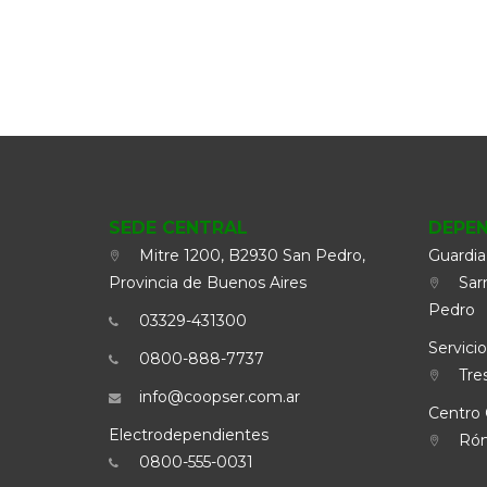
SEDE CENTRAL
DEPE
Mitre 1200, B2930 San Pedro,
Guardia
Provincia de Buenos Aires
Sarm
Pedro
03329-431300
Servicio
0800-888-7737
Tres
info@coopser.com.ar
Centro 
Electrodependientes
Rómu
0800-555-0031