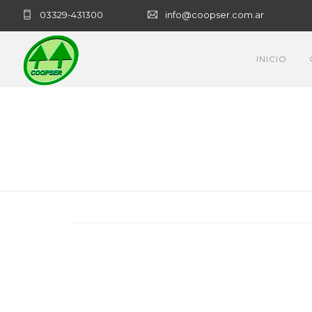
03329-431300
info@coopser.com.ar
INICIO