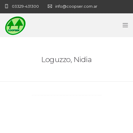
03329-431300
info@coopser.com.ar
INICIO
Loguzzo, Nidia
COOPERATIVA
ADMINISTRACIÓN
NECROLOGICAS
NOTICIAS
CONTACTO
SANATORIO COOPSER