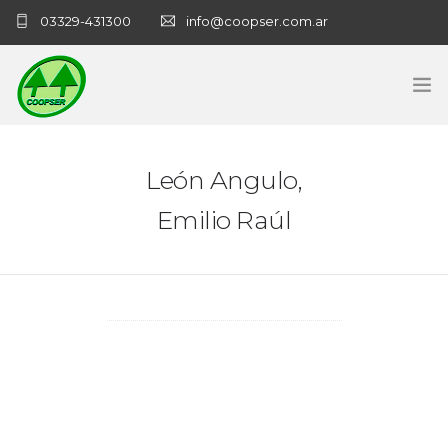
03329-431300
info@coopser.com.ar
INICIO
León Angulo,
COOPERATIVA
Emilio Raúl
ADMINISTRACIÓN
NECROLOGICAS
NOTICIAS
CONTACTO
SANATORIO COOPSER