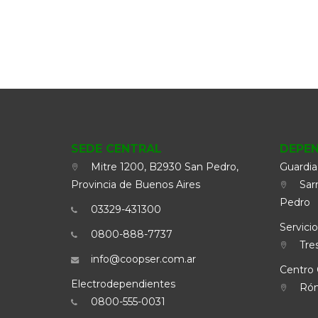
SEDE CENTRAL
DEPE
Mitre 1200, B2930 San Pedro,
Guardia
Provincia de Buenos Aires
Sarm
Pedro
03329-431300
Servicio
0800-888-7737
Tres
info@coopser.com.ar
Centro 
Electrodependientes
Rómu
0800-555-0031