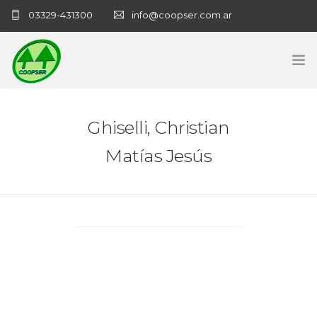
03329-431300
info@coopser.com.ar
INICIO
Ghiselli, Christian
COOPERATIVA
Matías Jesús
ADMINISTRACIÓN
NECROLOGICAS
NOTICIAS
CONTACTO
SANATORIO COOPSER