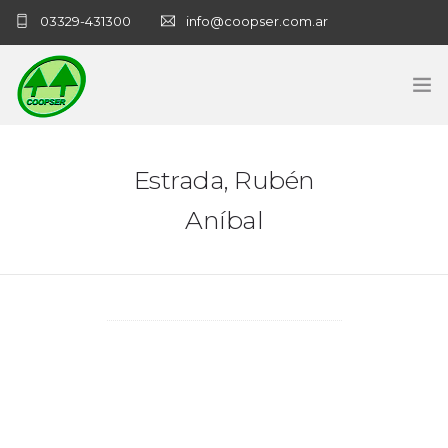
03329-431300
info@coopser.com.ar
INICIO
Estrada, Rubén
COOPERATIVA
Aníbal
ADMINISTRACIÓN
NECROLOGICAS
NOTICIAS
CONTACTO
SANATORIO COOPSER