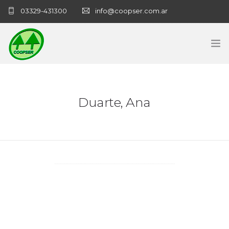
03329-431300
info@coopser.com.ar
INICIO
Duarte, Ana
COOPERATIVA
ADMINISTRACIÓN
NECROLOGICAS
NOTICIAS
CONTACTO
SANATORIO COOPSER