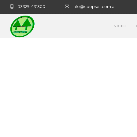
03329-431300
info@coopser.com.ar
INICIO