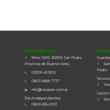
SEDE CENTRAL
DEPE
Mitre 1200, B2930 San Pedro,
Guardia
Provincia de Buenos Aires
Sarm
Pedro
03329-431300
Servicio
0800-888-7737
Tres
info@coopser.com.ar
Centro 
Electrodependientes
Rómu
0800-555-0031