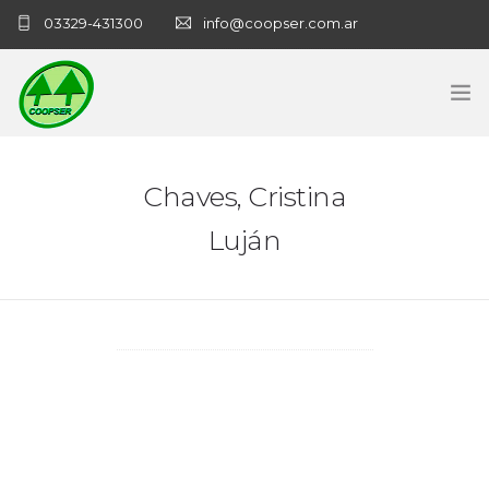
03329-431300
info@coopser.com.ar
INICIO
Chaves, Cristina
COOPERATIVA
Luján
ADMINISTRACIÓN
NECROLOGICAS
NOTICIAS
CONTACTO
SANATORIO COOPSER