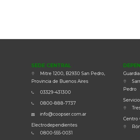
SEDE CENTRAL
DEPE
Mitre 1200, B2930 San Pedro,
Guardia
Provincia de Buenos Aires
Sarm
Pedro
03329-431300
Servicio
0800-888-7737
Tres
info@coopser.com.ar
Centro 
Electrodependientes
Rómu
0800-555-0031