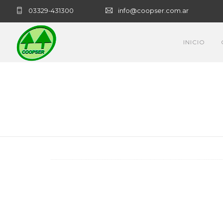
03329-431300
info@coopser.com.ar
INICIO