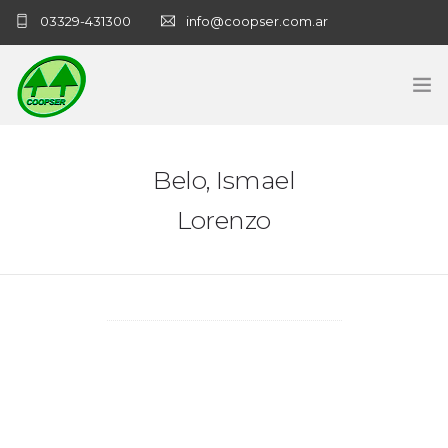
03329-431300
info@coopser.com.ar
INICIO
Belo, Ismael
COOPERATIVA
Lorenzo
ADMINISTRACIÓN
NECROLOGICAS
NOTICIAS
CONTACTO
SANATORIO COOPSER