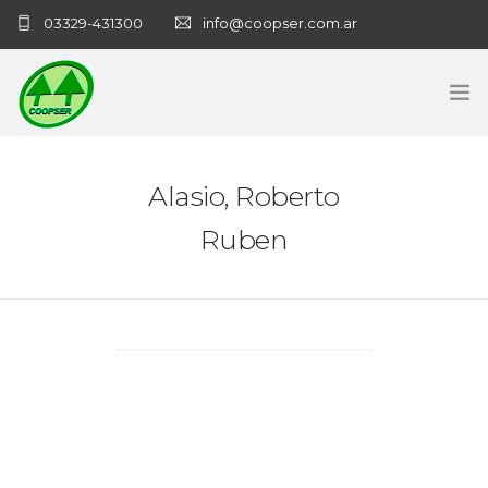
03329-431300
info@coopser.com.ar
INICIO
Alasio, Roberto
COOPERATIVA
Ruben
ADMINISTRACIÓN
NECROLOGICAS
NOTICIAS
CONTACTO
SANATORIO COOPSER