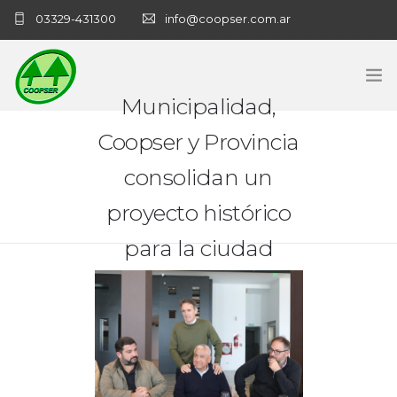
03329-431300
info@coopser.com.ar
Municipalidad,
INICIO
Coopser y Provincia
consolidan un
COOPERATIVA
proyecto histórico
ADMINISTRACIÓN
para la ciudad
NECROLOGICAS
NOTICIAS
CONTACTO
SANATORIO COOPSER