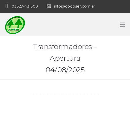
03329-431300
info@coopser.com.ar
INICIO
Transformadores –
Apertura
COOPERATIVA
04/08/2025
ADMINISTRACIÓN
NECROLOGICAS
NOTICIAS
CONTACTO
SANATORIO COOPSER