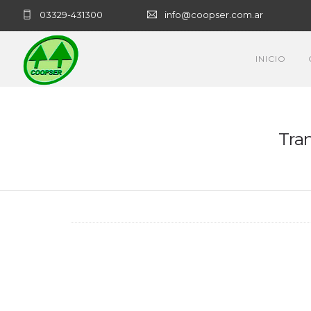
03329-431300
info@coopser.com.ar
INICIO
Tra