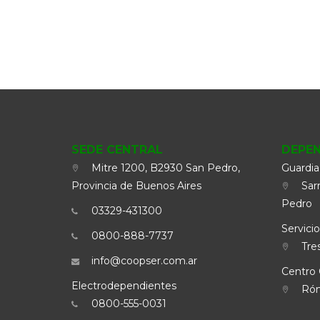
SEDE CENTRAL
DEPE
Mitre 1200, B2930 San Pedro,
Guardia
Provincia de Buenos Aires
Sarm
Pedro
03329-431300
Servicio
0800-888-7737
Tres
info@coopser.com.ar
Centro 
Electrodependientes
Rómu
0800-555-0031