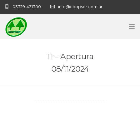
03329-431300
info@coopser.com.ar
INICIO
TI – Apertura
COOPERATIVA
08/11/2024
ADMINISTRACIÓN
NECROLOGICAS
NOTICIAS
CONTACTO
SANATORIO COOPSER