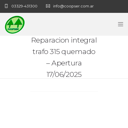
03329-431300
info@coopser.com.ar
Reparacion integral
INICIO
trafo 315 quemado
COOPERATIVA
– Apertura
ADMINISTRACIÓN
17/06/2025
NECROLOGICAS
NOTICIAS
CONTACTO
SANATORIO COOPSER