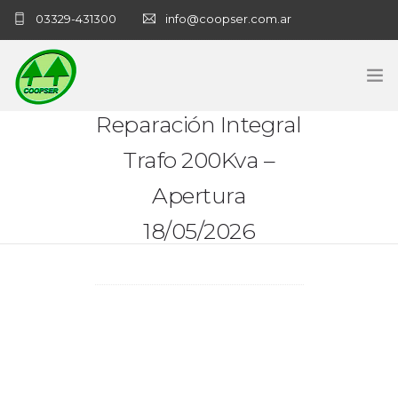
03329-431300
info@coopser.com.ar
Reparación Integral
INICIO
Trafo 200Kva –
COOPERATIVA
Apertura
ADMINISTRACIÓN
18/05/2026
NECROLOGICAS
NOTICIAS
CONTACTO
SANATORIO COOPSER