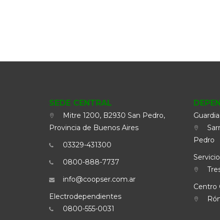
SEDE CENTRAL
DEPE
Mitre 1200, B2930 San Pedro,
Guardia
Provincia de Buenos Aires
Sarm
Pedro
03329-431300
Servicio
0800-888-7737
Tres
info@coopser.com.ar
Centro 
Electrodependientes
Rómu
0800-555-0031