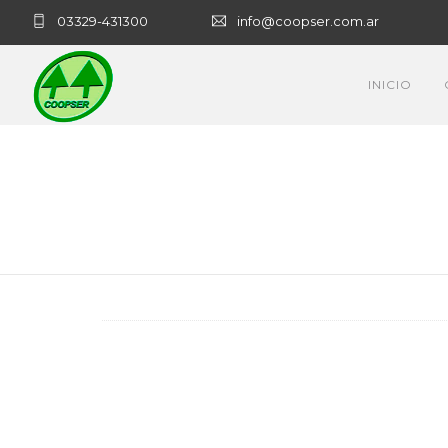
03329-431300
info@coopser.com.ar
INICIO