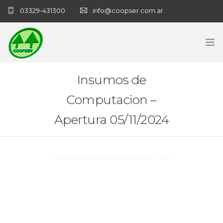
03329-431300
info@coopser.com.ar
INICIO
Insumos de
Computacion –
COOPERATIVA
Apertura 05/11/2024
ADMINISTRACIÓN
NECROLOGICAS
NOTICIAS
CONTACTO
SANATORIO COOPSER