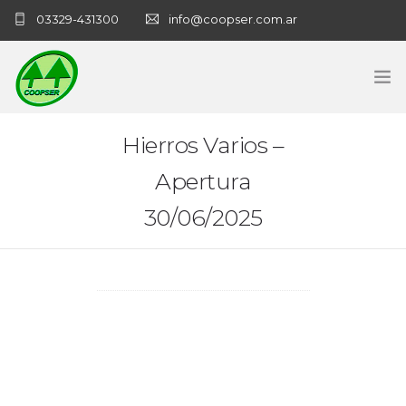
03329-431300
info@coopser.com.ar
INICIO
Hierros Varios –
Apertura
COOPERATIVA
30/06/2025
ADMINISTRACIÓN
NECROLOGICAS
NOTICIAS
CONTACTO
SANATORIO COOPSER