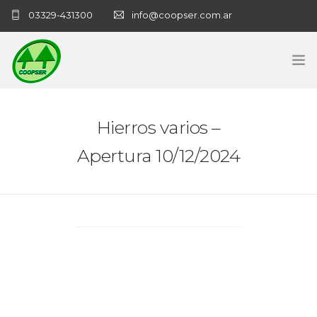
03329-431300
info@coopser.com.ar
INICIO
Hierros varios –
COOPERATIVA
Apertura 10/12/2024
ADMINISTRACIÓN
NECROLOGICAS
NOTICIAS
CONTACTO
SANATORIO COOPSER