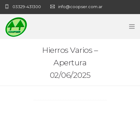
03329-431300
info@coopser.com.ar
INICIO
Hierros Varios –
Apertura
COOPERATIVA
02/06/2025
ADMINISTRACIÓN
NECROLOGICAS
NOTICIAS
CONTACTO
SANATORIO COOPSER