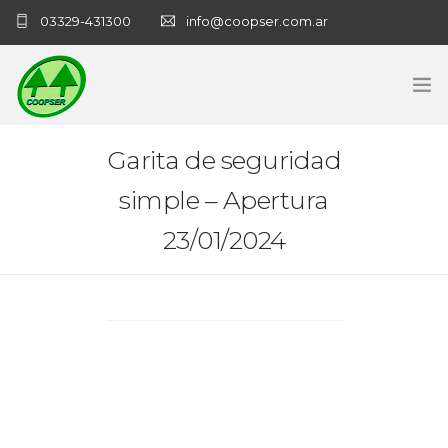
03329-431300
info@coopser.com.ar
INICIO
Garita de seguridad
simple – Apertura
COOPERATIVA
23/01/2024
ADMINISTRACIÓN
NECROLOGICAS
NOTICIAS
CONTACTO
SANATORIO COOPSER