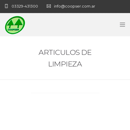
03329-431300
info@coopser.com.ar
INICIO
ARTICULOS DE
COOPERATIVA
LIMPIEZA
ADMINISTRACIÓN
NECROLOGICAS
NOTICIAS
CONTACTO
SANATORIO COOPSER