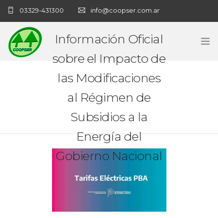
03329-431300
info@coopser.com.ar
Información Oficial
sobre el Impacto de
INICIO
las Modificaciones
al Régimen de
COOPERATIVA
Subsidios a la
ADMINISTRACIÓN
Energía del
NECROLOGICAS
Gobierno Nacional
NOTICIAS
CONTACTO
SANATORIO COOPSER