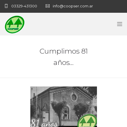
03329-431300
info@coopser.com.ar
INICIO
Cumplimos 81
COOPERATIVA
años…
ADMINISTRACIÓN
NECROLOGICAS
NOTICIAS
CONTACTO
SANATORIO COOPSER